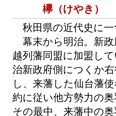
欅（けやき）
秋田県の近代史に一
幕末から明治。新政
越列藩同盟に加盟して
治新政府側につくか右
し、来藩した仙台藩使
約に従い他方勢力の奥
その最中、来藩中の奥